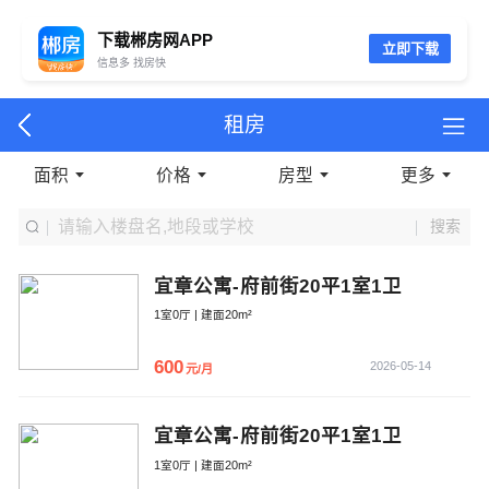
下载郴房网APP
立即下载
信息多 找房快
租房
面积
价格
房型
更多
搜索
宜章公寓-府前街20平1室1卫
1室0厅 | 建面20m²
600
2026-05-14
元/月
宜章公寓-府前街20平1室1卫
1室0厅 | 建面20m²