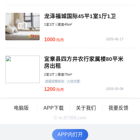
龙泽福城国际45平1室1厅1卫
1室1厅 | 建面45m²
1000
2025-06-17
元/月
宜章县四方井农行家属楼80平米
房出租
2室1厅 | 建面75m²
房屋安静安全
入住方便
1200
2025-03-08
元/月
电脑版
APP下载
关于我们
我要反馈
© m.07358.com
APP内打开