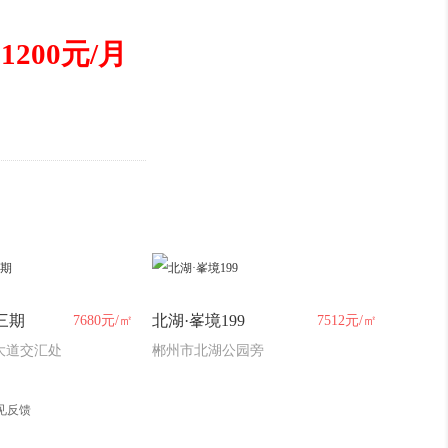
1200元/月
三期
北湖·峯境199
7680元/㎡
7512元/㎡
大道交汇处
郴州市北湖公园旁
见反馈