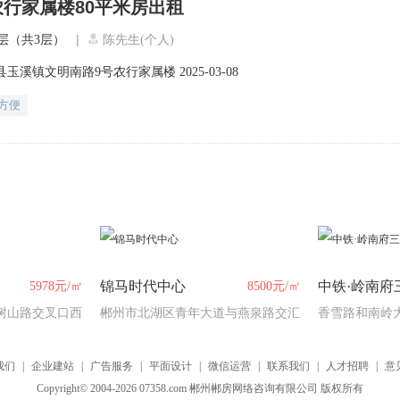
行家属楼80平米房出租
|
层（共3层）
陈先生(个人)
县玉溪镇文明南路9号农行家属楼
2025-03-08
方便
锦马时代中心
中铁·岭南府
5978元/㎡
8500元/㎡
树山路交叉口西
郴州市北湖区青年大道与燕泉路交汇
香雪路和南岭
处
我们
|
企业建站
|
广告服务
|
平面设计
|
微信运营
|
联系我们
|
人才招聘
|
意
Copyright© 2004-2026 07358.com 郴州郴房网络咨询有限公司 版权所有