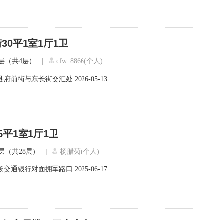
30平1室1厅1卫
|
层（共4层）
cfw_8866(个人)
县府前街与东长街交汇处
2026-05-13
平1室1厅1卫
|
层（共28层）
杨腊菊(个人)
场交通银行对面拥军路口
2025-06-17