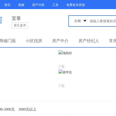
资讯
视频
房产问答
工具
免费发布房源
房
宜章
其它县市
商铺门面
小区找房
房产中介
房产经纪人
常
00-2000元
2000元以上