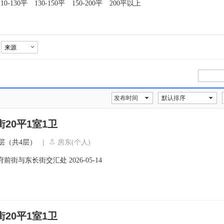
110-130平
130-150平
150-200平
200平以上
来源

发布时间
默认排序
20平1室1卫
|
层（共4层）
房东(个人)
府前街与东长街交汇处
2026-05-14
20平1室1卫