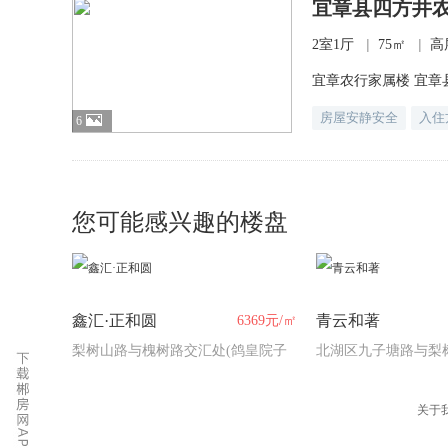
宜章县四方井农
|
|
2室1厅
75㎡
高
宜章农行家属楼 宜章
房屋安静安全
入住
6
您可能感兴趣的楼盘
鑫汇·正和圆
青云和著
6369元/㎡
梨树山路与槐树路交汇处(鸽皇院子
北湖区九子塘路与梨
正对面)
北侧（十九中旁）
关于