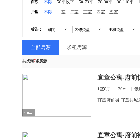
面积:
不限
50平以下
50-70平
70-90平
90-110平
户型:
不限
一室
二室
三室
四室
五室
筛选：
朝向

装修类型

出租类型

全部房源
求租房源
共找到
7
条房源
宜章公寓-府前街
|
|
1室0厅
20㎡
低
宜章府前街 宜章县城
4
宜章公寓-府前街