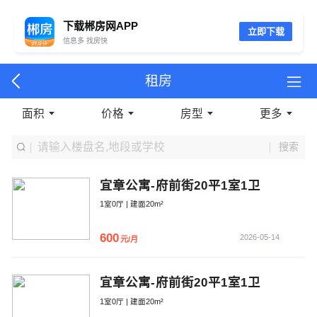
下载郴房网APP
立即下载
信息多 找房快
租房
面积
价格
房型
更多
搜索
宜章公寓-府前街20平1室1卫
1室0厅 | 建面20m²
600
2026-05-14
元/月
宜章公寓-府前街20平1室1卫
1室0厅 | 建面20m²