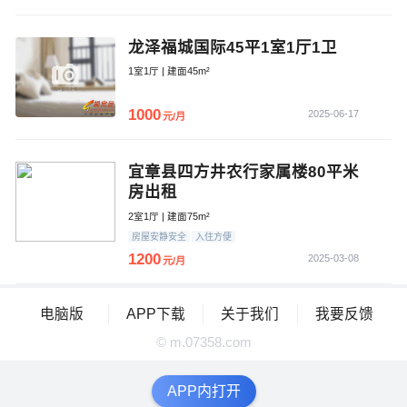
龙泽福城国际45平1室1厅1卫
1室1厅 | 建面45m²
1000
2025-06-17
元/月
宜章县四方井农行家属楼80平米
房出租
2室1厅 | 建面75m²
房屋安静安全
入住方便
1200
2025-03-08
元/月
电脑版
APP下载
关于我们
我要反馈
© m.07358.com
APP内打开